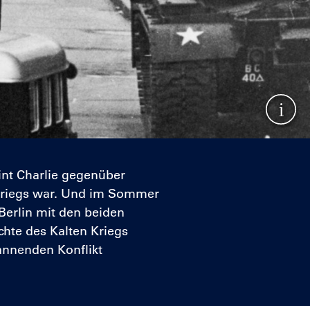
Show
int Charlie gegenüber
n Kriegs war. Und im Sommer
Berlin mit den beiden
chte des Kalten Kriegs
annenden Konflikt