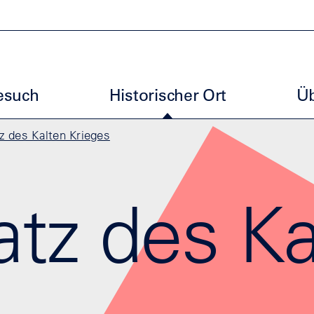
uptmenu CPC
esuch
Historischer Ort
Üb
z des Kalten Krieges
atz des Ka