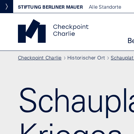
Direkt zum Inhalt
Standortmenu
Alle Standorte
STIFTUNG BERLINER MAUER
Show locations
Checkpoint Charlie Startseite
Ha
B
Pfadnavigation
Checkpoint Charlie
Historischer Ort
Schauplat
Schaupl