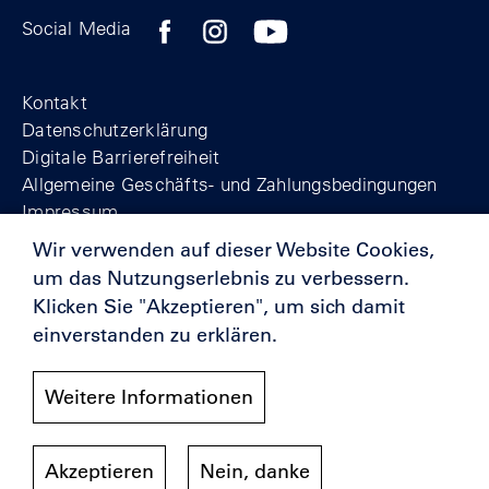
Zum Facebook-Profil der Stiftung Berline
Zum Instagram-Profil der Stiftung 
Zum YouTube-Kanal der Stift
Social Media
Footer
Kontakt
Datenschutzerklärung
Digitale Barrierefreiheit
Allgemeine Geschäfts- und Zahlungsbedingungen
Impressum
Wir verwenden auf dieser Website Cookies,
um das Nutzungserlebnis zu verbessern.
© Stiftung Berliner Mauer 2025
Klicken Sie "Akzeptieren", um sich damit
einverstanden zu erklären.
Förderer
Weitere Informationen
Akzeptieren
Nein, danke