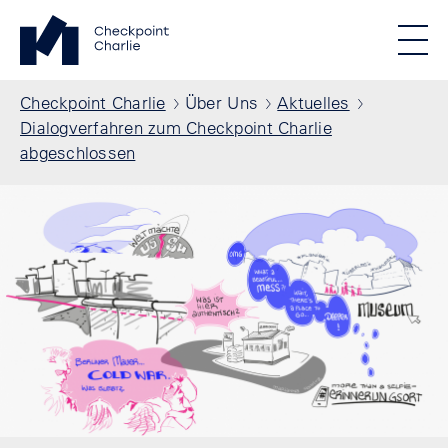
Direkt zum Inhalt
Standortmenu
Checkpoint Charlie Startseite
STIFTUNG BERLINER MAUER
Show locations
Men
Alle Standorte
Pfadnavigation
Checkpoint Charlie
Über Uns
Aktuelles
Dialogverfahren zum Checkpoint Charlie
abgeschlossen