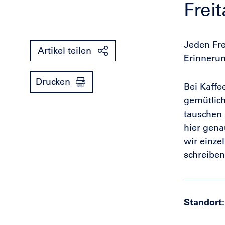
Frei
Jeden Fre
Artikel teilen
Erinnerun
Drucken
Bei Kaff
gemütlic
tauschen 
hier gena
wir einze
schreiben
Standort