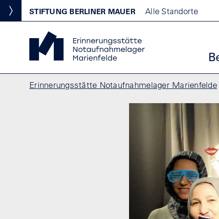
Direkt zum Inhalt
Standortmenu
Alle Standorte
STIFTUNG BERLINER MAUER
Show locations
Erinnerungsstätte Notaufnahmelager Marienfelde St
Ha
B
Pfadnavigation
Erinnerungsstätte Notaufnahmelager Marienfelde