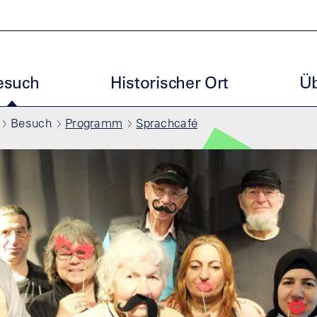
artseite
uptmenu ENM
esuch
Historischer Ort
Üb
Besuch
Programm
Sprachcafé