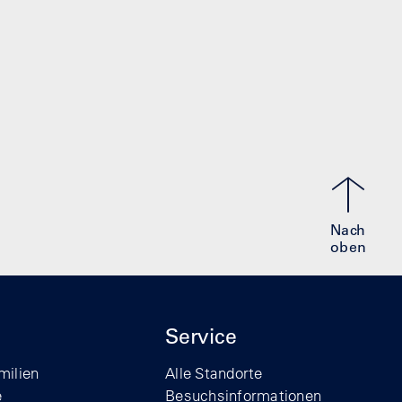
Nach
oben
Service
milien
Alle Standorte
e
Besuchsinformationen