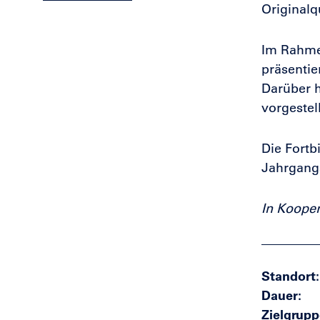
Originalq
Im Rahmen
präsenti
Darüber 
vorgestel
Die Fortb
Jahrgangs
In Kooper
Standort
Dauer
Zielgrupp