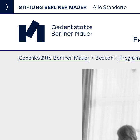
Direkt zum Inhalt
Standortmenu
Alle Standorte
STIFTUNG BERLINER MAUER
Show locations
Gedenkstätte Berliner Mauer Startseite
Ha
B
Pfadnavigation
Gedenkstätte Berliner Mauer
Besuch
Progra