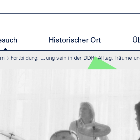
uptmenu GBM
esuch
Historischer Ort
Üb
mm
Fortbildung: „Jung sein in der DDR: Alltag, Träume u