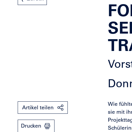
FO
SE
TR
Vors
Donn
Wie fühlt
Artikel teilen
sie mit i
Projektta
Drucken
Schülerin