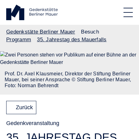
Direkt zum Inhalt
Standortmenu
Gedenkstätte Berliner Mauer Startseite
STIFTUNG BERLINER MAUER
Show locations
Men
Alle Standorte
Pfadnavigation
Gedenkstätte Berliner Mauer
Besuch
Programm
35. Jahrestag des Mauerfalls
Prof. Dr. Axel Klausmeier, Direktor der Stiftung Berliner
Mauer, bei seiner Ansprache © Stiftung Berliner Mauer,
Foto: Norman Behrendt
Zurück
Gedenkveranstaltung
35. JAHRESTAG DES